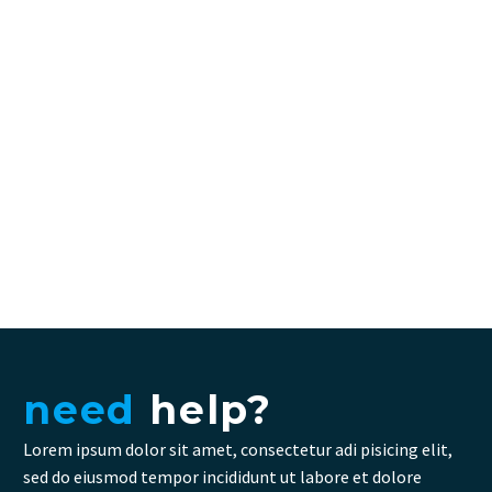
Creative Heads Inc.
The blinding splendor of the diamond. The mighty power of
the rocket. Design perfection. The status symbol for any
business.

need
help?
Lorem ipsum dolor sit amet, consectetur adi pisicing elit,
sed do eiusmod tempor incididunt ut labore et dolore