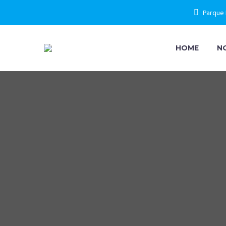
Parque 
HOME
N