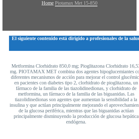
Home
Piotamax Met 15-850
El siguiente contenido está dirigido a profesionales de la salu
Metformina Clorhidrato 850,0 mg; Pioglitazona Clorhidrato 16,5
mg. PIOTAMAX MET combina dos agentes hipoglucemiantes c
diferentes mecanismos de acción para mejorar el control glucémi
en pacientes con diabetes tipo 2, clorhidrato de pioglitazona, un
fármaco de la familia de las tiazolidinedionas, y clorhidrato de
metformina, un fármaco de la familia de las biguanidas. Las
tiazolidinedionas son agentes que aumentan la sensibilidad a la
insulina y que actúan principalmente mejorando el aprovechamien
de la glucosa periférica, mientras que las biguanidas actúan
principalmente disminuyendo la producción de glucosa hepática
endógena.