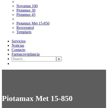
Novamas 100
Piotamax 30
Piotamax 45
Piotamax Met 15-850
Resveratrol
Templaris
Servicios
Noticias
Contacto
Farmacovigilancia
Piotamax Met 15-850