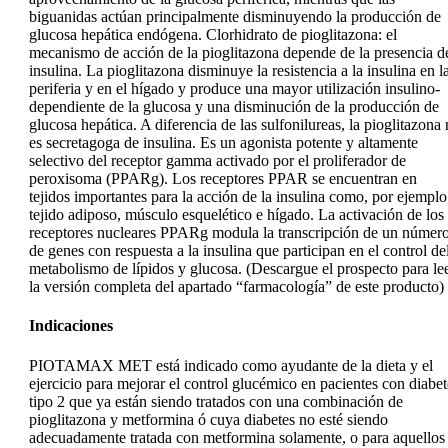
biguanidas actúan principalmente disminuyendo la producción de
glucosa hepática endógena. Clorhidrato de pioglitazona: el
mecanismo de acción de la pioglitazona depende de la presencia d
insulina. La pioglitazona disminuye la resistencia a la insulina en l
periferia y en el hígado y produce una mayor utilización insulino-
dependiente de la glucosa y una disminución de la producción de
glucosa hepática. A diferencia de las sulfonilureas, la pioglitazona
es secretagoga de insulina. Es un agonista potente y altamente
selectivo del receptor gamma activado por el proliferador de
peroxisoma (PPARg). Los receptores PPAR se encuentran en
tejidos importantes para la acción de la insulina como, por ejemplo
tejido adiposo, músculo esquelético e hígado. La activación de los
receptores nucleares PPARg modula la transcripción de un númer
de genes con respuesta a la insulina que participan en el control de
metabolismo de lípidos y glucosa. (Descargue el prospecto para le
la versión completa del apartado “farmacología” de este producto)
Indicaciones
PIOTAMAX MET está indicado como ayudante de la dieta y el
ejercicio para mejorar el control glucémico en pacientes con diabet
tipo 2 que ya están siendo tratados con una combinación de
pioglitazona y metformina ó cuya diabetes no esté siendo
adecuadamente tratada con metformina solamente, o para aquellos