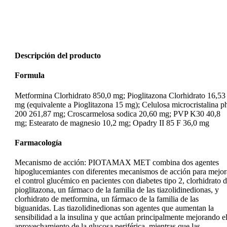
Descripción del producto
Formula
Metformina Clorhidrato 850,0 mg; Pioglitazona Clorhidrato 16,53
mg (equivalente a Pioglitazona 15 mg); Celulosa microcristalina p
200 261,87 mg; Croscarmelosa sodica 20,60 mg; PVP K30 40,8
mg; Estearato de magnesio 10,2 mg; Opadry II 85 F 36,0 mg
Farmacología
Mecanismo de acción: PIOTAMAX MET combina dos agentes
hipoglucemiantes con diferentes mecanismos de acción para mejor
el control glucémico en pacientes con diabetes tipo 2, clorhidrato 
pioglitazona, un fármaco de la familia de las tiazolidinedionas, y
clorhidrato de metformina, un fármaco de la familia de las
biguanidas. Las tiazolidinedionas son agentes que aumentan la
sensibilidad a la insulina y que actúan principalmente mejorando e
aprovechamiento de la glucosa periférica, mientras que las